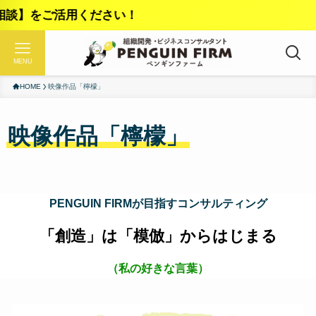
組
MENU
HOME
映像作品「檸檬」
映像作品「檸檬」
PENGUIN FIRMが目指すコンサルティング
「創造」は「模倣」からはじまる
（私の好きな言葉）