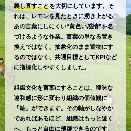
義し直すこと
を大切にしています。そ
れは、レモンを見たときに湧き上がる
あの言葉にしにくい“黄色い感情”を名
づけるような作業。言葉の単なる置き
換えではなく、抽象化のまま置物にす
るのではなく、共通目標としてKPIなど
に指標化しやすくしました。
組織文化を言葉にすることは、曖昧な
違和感に形に変わり組織の価値観に
「軸」ができます。その軸がしなやか
であればあるほど、組織はもっと遠く
へ、もっと自由に飛躍できるのです。