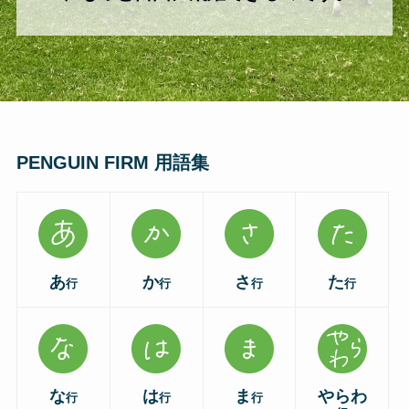
PENGUIN FIRM 用語集
あ
か
さ
た
行
行
行
行
な
は
ま
やらわ
行
行
行