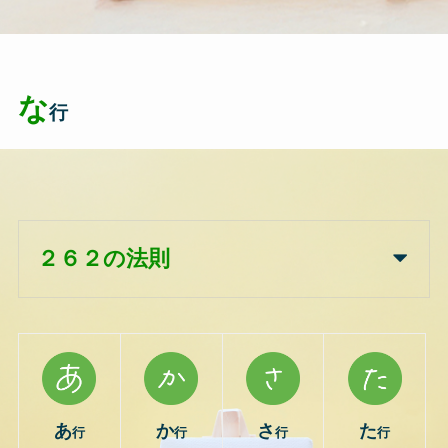
な
行
２６２の法則
あ
か
さ
た
行
行
行
行