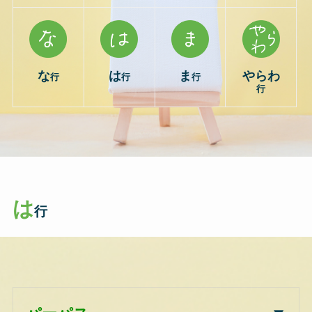
な
は
ま
やらわ
行
行
行
行
は
行