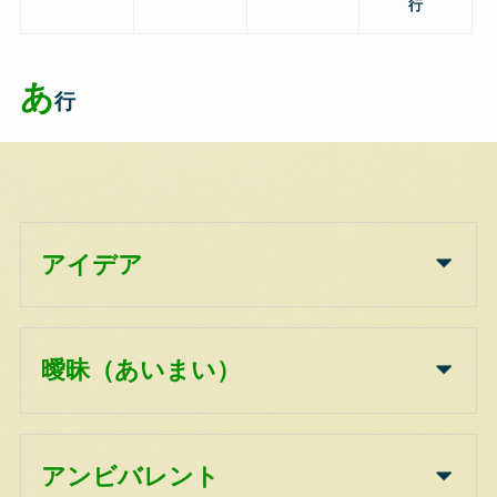
行
あ
行
アイデア
曖昧（あいまい）
アンビバレント