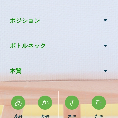
ポジション
ボトルネック
本質
あ
か
さ
た
行
行
行
行