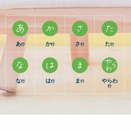
あ
か
さ
た
行
行
行
行
な
は
ま
やらわ
行
行
行
行