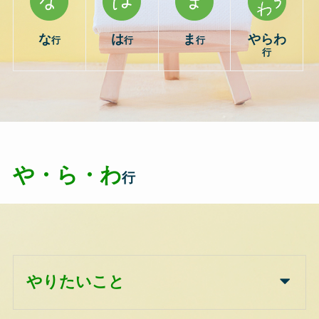
な
は
ま
やらわ
行
行
行
行
や・ら・わ
行
やりたいこと