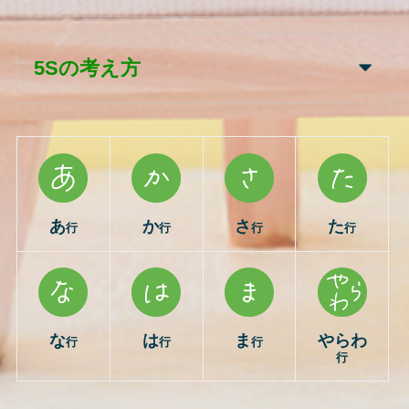
5Sの考え方
あ
か
さ
た
行
行
行
行
な
は
ま
やらわ
行
行
行
行