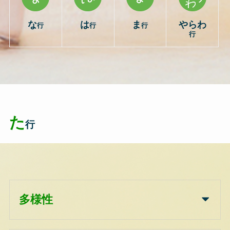
な
は
ま
やらわ
行
行
行
行
た
行
多様性