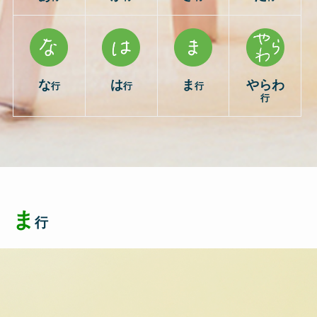
な
は
ま
やらわ
行
行
行
行
ま
行