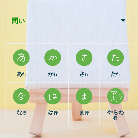
問い
あ
か
さ
た
行
行
行
行
な
は
ま
やらわ
行
行
行
行