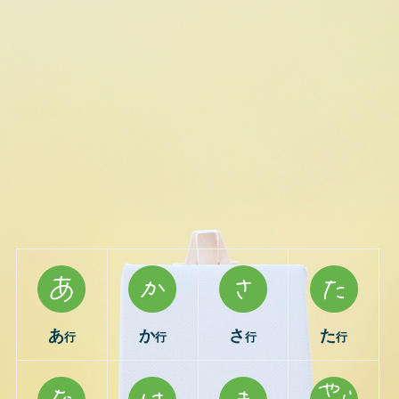
あ
か
さ
た
行
行
行
行