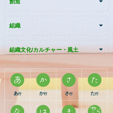
創造
組織
組織文化/カルチャー・風土
あ
か
さ
た
行
行
行
行